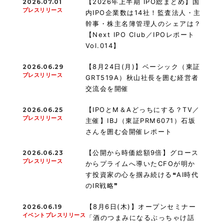
【2026年上半期 IPO総まとめ】国
2026.07.01
プレスリリース
内IPO企業数は14社！監査法人・主
幹事・株主名簿管理人のシェアは？
【Next IPO Club／IPOレポート
Vol.014】
【8月24日(月)】ベーシック（東証
2026.06.29
プレスリリース
GRT519A）秋山社長を囲む経営者
交流会を開催
【IPOとM＆Aどっちにする？TV／
2026.06.25
プレスリリース
主催】IBJ（東証PRM6071）石坂
さんを囲む会開催レポート
【公開から時価総額9倍】グロース
2026.06.23
プレスリリース
からプライムへ導いたCFOが明か
す投資家の心を掴み続ける❝AI時代
のIR戦略❞
【8月6日(木)】オープンセミナー
2026.06.19
イベントプレスリリース
「酒のつまみになるぶっちゃけ話