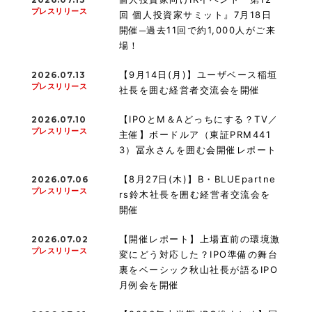
プレスリリース
回 個人投資家サミット』7月18日
開催─過去11回で約1,000人がご来
場！
【9月14日(月)】ユーザベース稲垣
2026.07.13
プレスリリース
社長を囲む経営者交流会を開催
【IPOとM＆Aどっちにする？TV／
2026.07.10
プレスリリース
主催】ボードルア（東証PRM441
3）冨永さんを囲む会開催レポート
【8月27日(木)】B・BLUEpartne
2026.07.06
プレスリリース
rs鈴木社長を囲む経営者交流会を
開催
【開催レポート】上場直前の環境激
2026.07.02
プレスリリース
変にどう対応した？IPO準備の舞台
裏をベーシック秋山社長が語るIPO
月例会を開催