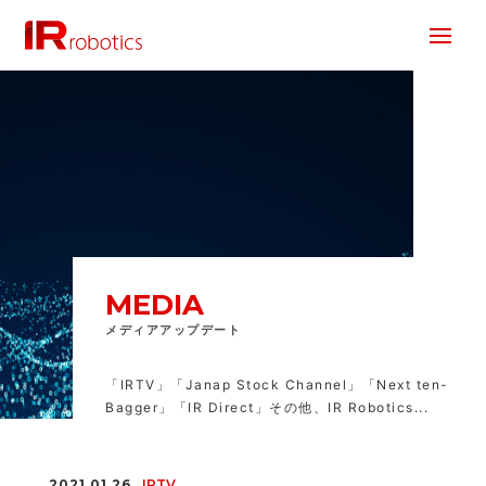
株式会社 IR Robotics
MEDIA
メディアアップデート
「IRTV」「Janap Stock Channel」「Next ten-
Bagger」「IR Direct」その他、IR Robotics...
2021.01.26
IRTV