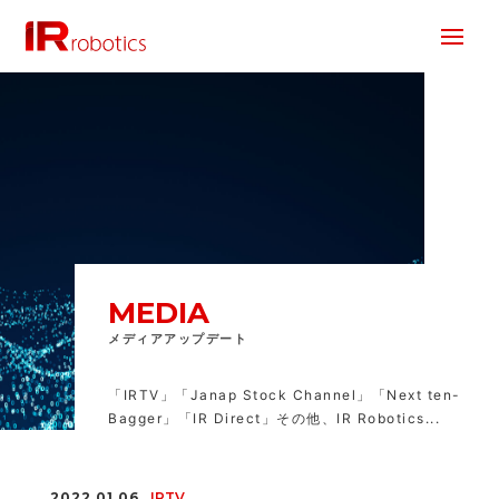
株式会社 IR Robotics
MEDIA
メディアアップデート
「IRTV」「Janap Stock Channel」「Next ten-
Bagger」「IR Direct」その他、IR Robotics...
2022.01.06
IRTV