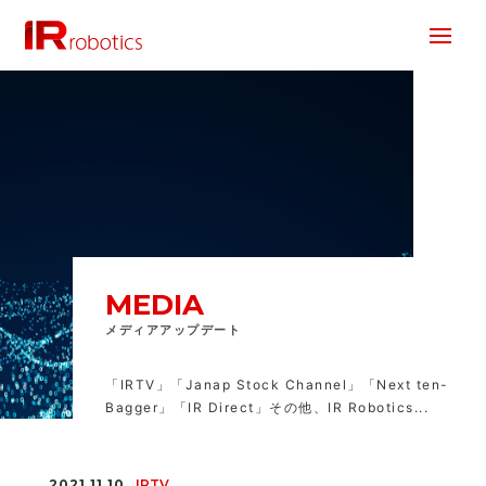
株式会社 IR Robotics
MEDIA
メディアアップデート
「IRTV」「Janap Stock Channel」「Next ten-
Bagger」「IR Direct」その他、IR Robotics...
2021.11.10
IRTV