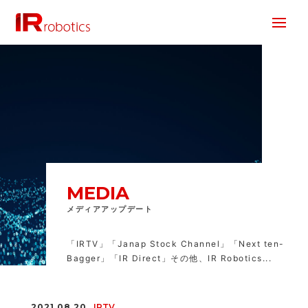
株式会社 IR Robotics
MEDIA
メディアアップデート
「IRTV」「Janap Stock Channel」「Next ten-
Bagger」「IR Direct」その他、IR Robotics...
2021.08.20
IRTV