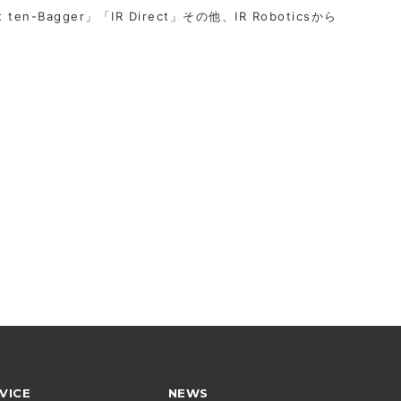
t ten-Bagger」「IR Direct」その他、IR Roboticsから
VICE
NEWS