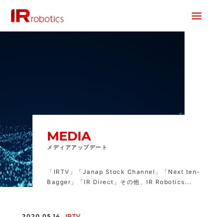
株式会社 IR Robotics
MEDIA
メディアアップデート
「IRTV」「Janap Stock Channel」「Next ten-
Bagger」「IR Direct」その他、IR Robotics...
2020.05.14
IRTV