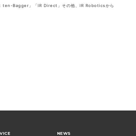
t ten-Bagger」「IR Direct」その他、IR Roboticsから
VICE
NEWS