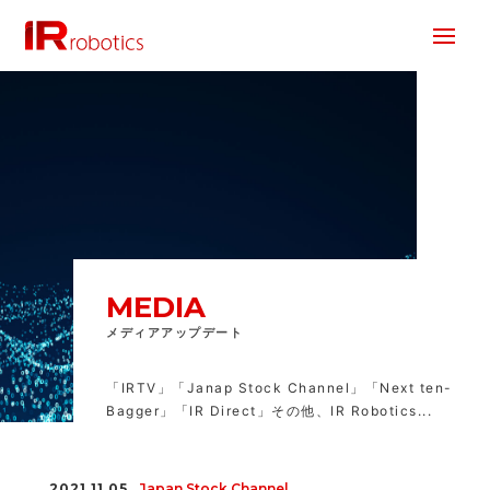
株式会社 IR Robotics
MEDIA
メディアアップデート
「IRTV」「Janap Stock Channel」「Next ten-
Bagger」「IR Direct」その他、IR Robotics...
2021.11.05
Japan Stock Channel