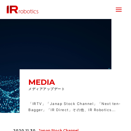
株式会社 IR Robotics
MEDIA
メディアアップデート
「IRTV」「Janap Stock Channel」「Next ten-
Bagger」「IR Direct」その他、IR Robotics...
2020.11.30
Japan Stock Channel