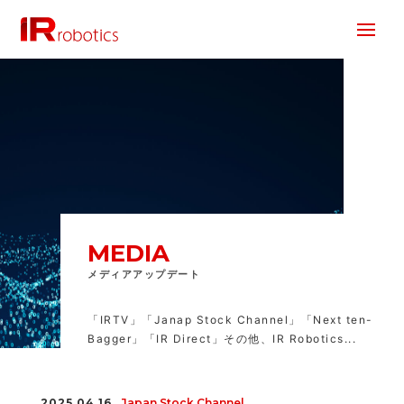
株式会社 IR Robotics
MEDIA
メディアアップデート
「IRTV」「Janap Stock Channel」「Next ten-
Bagger」「IR Direct」その他、IR Robotics...
2025.04.16
Japan Stock Channel