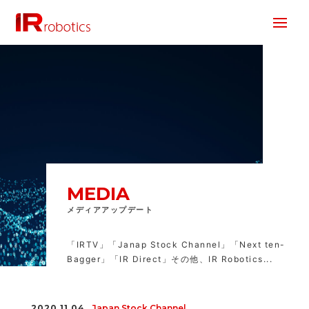
株式会社 IR Robotics
MEDIA
メディアアップデート
「IRTV」「Janap Stock Channel」「Next ten-
Bagger」「IR Direct」その他、IR Robotics...
2020.11.04
Japan Stock Channel