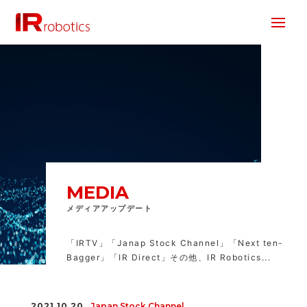
株式会社 IR Robotics
MEDIA
メディアアップデート
「IRTV」「Janap Stock Channel」「Next ten-
Bagger」「IR Direct」その他、IR Robotics...
2021.10.20
Japan Stock Channel