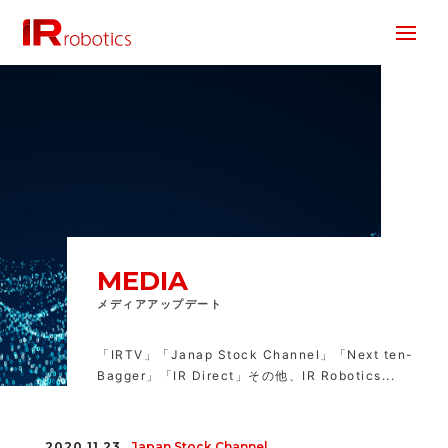
株式会社 IR Robotics
MEDIA
メディアアップデート
「IRTV」「Janap Stock Channel」「Next ten-
Bagger」「IR Direct」その他、IR Robotics...
2020.11.23
Japan Stock Channel