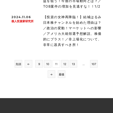
益を狙う！今後の市場動向とは？／
TOB案件の増加を見逃すな！！1/2
【投資の女神再降臨！】結城はるみ
2024.11.06
個人投資家研究所
日本株チャンネルを始めた理由は？
／政治の変動！マーケットへの影響
／アメリカ大統領選予想解説、株価
的にプラス！／非上場化について、
非常に器具すべき所！
先頭
←
9
10
11
12
13
...
107
→
最後