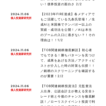
い！債券投資の面白さ 2/2
【2023年FIRE達成】各メディアで
2024.11.06
個人投資家研究所
もご活躍している九条氏登場！／生
成AIと米国株でテンバガー以上の
実績・成功法を公開！／AIは本当
のブームの入口に過ぎない？！その
理由は！！1/2
【TOB関連銘柄徹底解説】初心者
2024.11.06
個人投資家研究所
でもできる！勝ちパターンを見つけ
て、成果をあげる方法／アクティビ
ストが介入した時の対策も伝授！！
／銘柄のスクリーニングを確認する
のが重要！2/2
【TOB関連銘柄投資法】元監査法
2024.11.06
個人投資家研究所
人出身、公認会計士が教える安全ト
レード術と今後のチャンスを徹底解
説！／ローリスクイベント投資で利