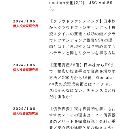
ocation技術(2/2)｜JSC Vol.59
3」
【クラウドファンディング】日本株
2024.11.06
個人投資家研究所
からクラウドファンディングへ！投
資スタイルの変遷・成功の鍵／クラ
ウドファンディング投資95%の理
由とは？／再現性とは？初心者でも
ベテランと同じリターンを得る方法
【運用資産36億】日本株からFXま
2024.11.06
個人投資家研究所
で！幅広い投資手法で資産を増やす
方法／200万から36億！Gomatar
ou氏の投資成功術とは？／チャン
スはそんなにない、チャンスにどれ
だけ張るか！
【債券投資】実は投資初心者にもお
2024.11.06
個人投資家研究所
すすめ？！その理由は！？／債券投
資のメリットを徹底解説！金利が重
要／安心感や比較的変な動きは少な