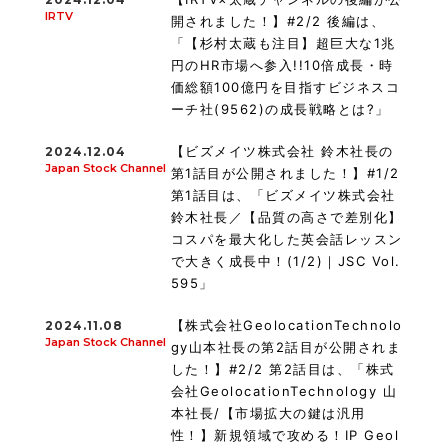
IRTV
開されました！】#2/2 後編は、
「【杉村太蔵も注目】超巨大な1兆
円のHR市場へ参入!!10倍成長・時
価総額100億円を目指すビジネスコ
ーチ社(9562)の成長戦略とは?」
【ビズメイツ株式会社 鈴木社長の
2024.12.04
Japan Stock Channel
第1話目が公開されました！】#1/2
第1話目は、「ビズメイツ株式会社
鈴木社長／【品質の高さで差別化】
コスパを最大化した英会話レッスン
で大きく成長中！(1/2)｜JSC Vol.
595」
【株式会社GeolocationTechnolo
2024.11.08
Japan Stock Channel
gy山本社長の第2話目が公開されま
した！】#2/2 第2話目は、「株式
会社GeolocationTechnology 山
本社長/【市場拡大の鍵は汎用
性！】新規領域で攻める！IP Geol