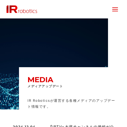
株式会社 IR Robotics
MEDIA
メディアアップデート
IR Roboticsが運営する各種メディアのアップデー
ト情報です。
【IRTV×太蔵チャンネルの後編が公
2024.12.04